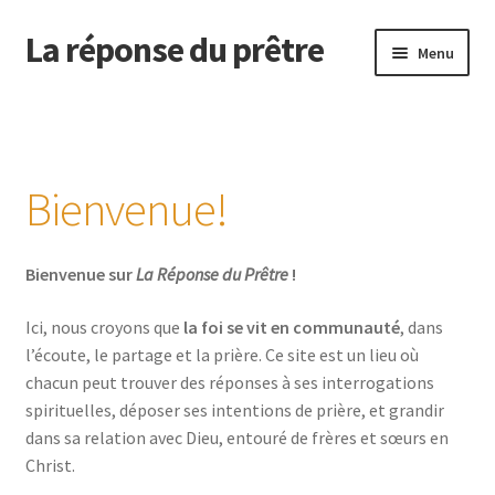
La réponse du prêtre
Aller
Aller
Menu
à
au
la
contenu
Accueil
navigation
Bienvenue dans notre espace d’échange fraternel !
Bienvenue!
Bienvenue dans notre espace de prière communautaire !
Bienvenue sur
La Réponse du Prêtre
!
Ici, nous croyons que
la foi se vit en communauté
, dans
l’écoute, le partage et la prière. Ce site est un lieu où
chacun peut trouver des réponses à ses interrogations
spirituelles, déposer ses intentions de prière, et grandir
dans sa relation avec Dieu, entouré de frères et sœurs en
Christ.